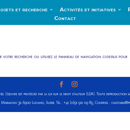
ojets et recherche
Activités et initiatives
Contact
er votre recherche ou utilisez le panneau de navigation ci-dessus pour
és. L'œuvre est protégée par la loi sur le droit d'auteur (LDA). Toute reproduction sa
a Massagno 32 6900 Lugano, Suisse. Tél : +41 (0)91 921 09 85, Courriel : ciaotable@