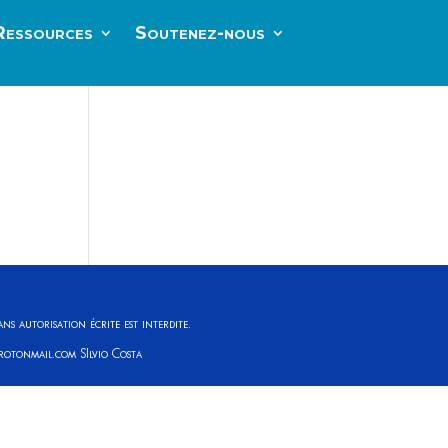
Ressources
Soutenez-nous
ns autorisation écrite est interdite.
protonmail.com SIlvio Costa