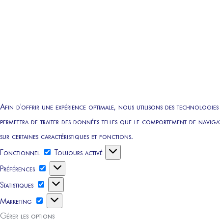
Afin d'offrir une expérience optimale, nous utilisons des technologies
permettra de traiter des données telles que le comportement de navigat
sur certaines caractéristiques et fonctions.
Fonctionnel
Fonctionnel
Toujours activé
Préférences
Préférences
Statistiques
Statistiques
Marketing
Marketing
Gérer les options