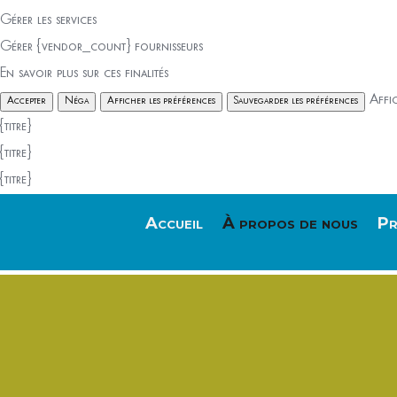
Gérer les services
Gérer {vendor_count} fournisseurs
En savoir plus sur ces finalités
Affi
Accepter
Néga
Afficher les préférences
Sauvegarder les préférences
{titre}
{titre}
{titre}
Accueil
À propos de nous
Pr