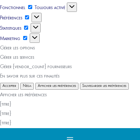
Fonctionnel
Fonctionnel
Toujours activé
Préférences
Préférences
Statistiques
Statistiques
Marketing
Marketing
Gérer les options
Gérer les services
Gérer {vendor_count} fournisseurs
En savoir plus sur ces finalités
Accepter
Néga
Afficher les préférences
Sauvegarder les préférences
Afficher les préférences
{titre}
{titre}
{titre}