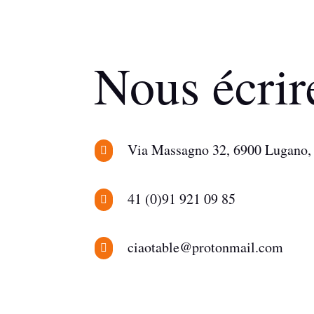
Nous écrir
Via Massagno 32, 6900 Lugano, 

41 (0)91 921 09 85

ciaotable@protonmail.com
