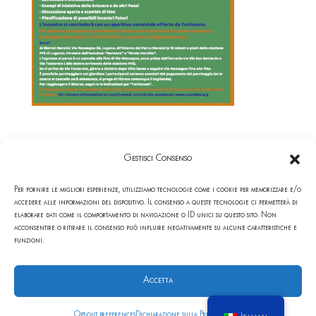
Gestisci Consenso
Per fornire le migliori esperienze, utilizziamo tecnologie come i cookie per memorizzare e/o
accedere alle informazioni del dispositivo. Il consenso a queste tecnologie ci permetterà di
©2025 Ciao Table. Tutti i diritti riservati. L’opera è protetta dalla
elaborare dati come il comportamento di navigazione o ID unici su questo sito. Non
acconsentire o ritirare il consenso può influire negativamente su alcune caratteristiche e
Legge sul diritto d’autore (LDA). È vietata la riproduzione senza
funzioni.
autorizzazione scritta.
Associazione Ciao Table, Via Massagno 32 6900 Lugano, Svizzera.
Accetta
tel : +41 (0)91 921 09 85, E-mail: ciaotable@protonmail.com © SIlvio
Costa
Opt-out preferences
Dichiarazione sulla Privacy
Imprint