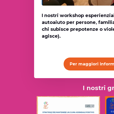
I nostri workshop esperienzial
autoaiuto per persone, famili
chi subisce prepotenze o viole
agisce).
Per maggiori inform
I nostri 