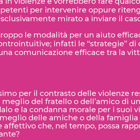
a in violenze e vorrebbero fare qualc
etenti per intervenire oppure riteng
clusivamente mirato a inviare il caso
rtroppo le modalità per un aiuto effi
controintuitive; infatti le “strategie” 
una comunicazione efficace tra la vit
imo per il contrasto delle violenze re
i meglio del fratello o dell’amico di 
alo e la condanna morale per i suoi vi
i meglio delle amiche o della famiglia
ffettivo che, nel tempo, possa rappr
sante?