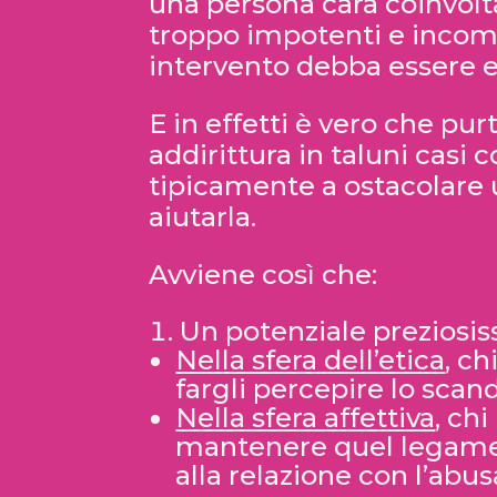
una persona cara coinvolt
troppo impotenti e incomp
intervento debba essere es
E in effetti è vero che pu
addirittura in taluni casi 
tipicamente a ostacolare 
aiutarla.
Avviene così che:
Un potenziale preziosiss
Nella sfera dell’etica
, ch
fargli percepire lo scand
Nella sfera affettiva
, ch
mantenere quel legame a
alla relazione con l’abu