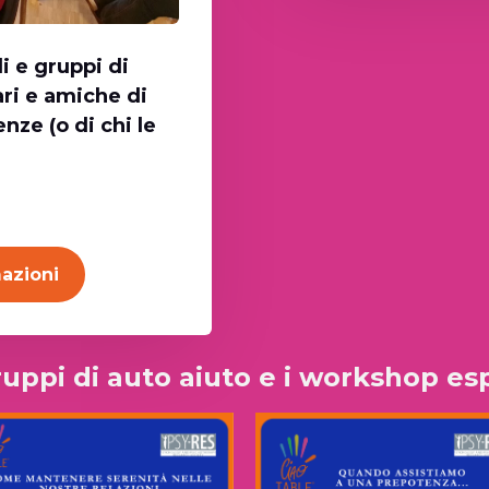
i e gruppi di
ari e amiche di
nze (o di chi le
azioni
gruppi di auto aiuto e i workshop esp