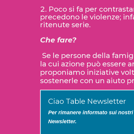
Poco si fa per contras
precedono le violenze; inf
ritenute serie.
Che fare?
Se le persone della famig
la cui azione può essere an
proponiamo iniziative vol
sostenerle con un aiuto pr
Ciao Table Newsletter
Per rimanere informato sui nostri e
Newsletter.