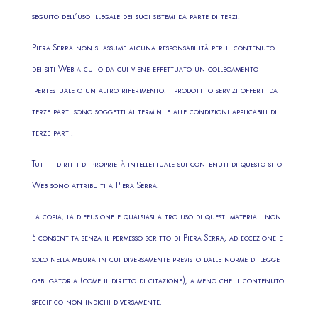
seguito dell’uso illegale dei suoi sistemi da parte di terzi.
Piera Serra non si assume alcuna responsabilità per il contenuto
dei siti Web a cui o da cui viene effettuato un collegamento
ipertestuale o un altro riferimento. I prodotti o servizi offerti da
terze parti sono soggetti ai termini e alle condizioni applicabili di
terze parti.
Tutti i diritti di proprietà intellettuale sui contenuti di questo sito
Web sono attribuiti a Piera Serra.
La copia, la diffusione e qualsiasi altro uso di questi materiali non
è consentita senza il permesso scritto di Piera Serra, ad eccezione e
solo nella misura in cui diversamente previsto dalle norme di legge
obbligatoria (come il diritto di citazione), a meno che il contenuto
specifico non indichi diversamente.