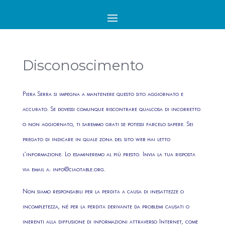
Disconoscimento
Piera Serra si impegna a mantenere questo sito aggiornato e
accurato. Se dovessi comunque riscontrare qualcosa di incorretto
o non aggiornato, ti saremmo grati se potessi farcelo sapere. Sei
pregato di indicare in quale zona del sito web hai letto
l’informazione. Lo esamineremo al più presto. Invia la tua risposta
via email a:
info@
ciaotable.org
.
Non siamo responsabili per la perdita a causa di inesattezze o
incompletezza, né per la perdita derivante da problemi causati o
inerenti alla diffusione di informazioni attraverso Internet, come