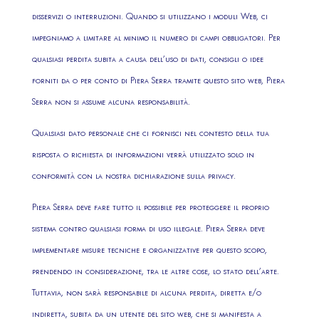
disservizi o interruzioni. Quando si utilizzano i moduli Web, ci
impegniamo a limitare al minimo il numero di campi obbligatori. Per
qualsiasi perdita subita a causa dell’uso di dati, consigli o idee
forniti da o per conto di Piera Serra tramite questo sito web, Piera
Serra non si assume alcuna responsabilità.
Qualsiasi dato personale che ci fornisci nel contesto della tua
risposta o richiesta di informazioni verrà utilizzato solo in
conformità con la nostra dichiarazione sulla privacy.
Piera Serra deve fare tutto il possibile per proteggere il proprio
sistema contro qualsiasi forma di uso illegale. Piera Serra deve
implementare misure tecniche e organizzative per questo scopo,
prendendo in considerazione, tra le altre cose, lo stato dell’arte.
Tuttavia, non sarà responsabile di alcuna perdita, diretta e/o
indiretta, subita da un utente del sito web, che si manifesta a